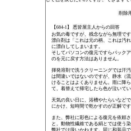
削除
【684-1】 悉皆屋主人からの回答
お気の毒ですが、残念ながら無理です
漂白剤は「これは元の柄、これは汚れ
に漂白してしまいます。
そしてパソコンの復元ですらバックア
のを元に戻す方法はありません。
揮発溶剤で洗うクリーニングでは汗汚
は間違いではないのですが、静水（流
けることはよくありません。雨に降ら
て、着替えて帰宅したら色が泣いてい
天気の良い日に、浴槽やたらいなどで
にかけ、短時間で乾かすのが正解です
また、弊社に彩色による復元を依頼さ
と、動物性繊維である絹とでは使う染
弊社では扱いかねます。同じ和装品で