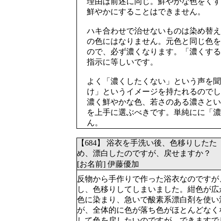
理由は前述に同じ。鮮やかな色をくす
鮮やかにすることはできません。
ハキ合わせで治せないものは染め替え
の色にはなりません。元色と同じ色を
ので、必ず濃くなります。「濃くする
指示に等しいです。
よく「濃くしたくない」という声を聞
け」というイメージを持たれるのでし
濃く鮮やかな色、若さのある濃さとい
を上手に選ぶべきです。単純にに「濃
ん。
【684】 浴衣を手洗い後、色移りしたた
め、漂白したのですが、戻せますか？
[お名前] 伊藤優加
反物から手作りで作った浴衣なのですが
し、色移りしてしまいました。紺色が広
色に染まり、急いで酸素系漂白剤を使い
が、全体的に色が落ち色がほとんどなく
して色を戻したいのですが、できますで