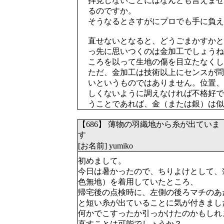
拝見しないことにはなんとも言えませ
るのですか。
そうなるとさすがにプロでも手に負え
直せないとなると、どうごまかすかと
っ先に思いつくのは金加工でしょうね
ころを以って生地の傷を目立たなくし
ただ、金加工は技術以上にセンスが問
いというものではありません。位置、
しくないように調えなければ不格好で
うことであれば、金（または銀）は似
【686】 薄物の羽織地から糸が出ていま
す
[お名前] yumiko
初めまして。
今日は暑かったので、ちりよけとして、
色無地）を着用していたところ、
帰宅後の点検時に、左側の後ろマチのあ
と短い糸が出ていることに気が付きまし
何かでこすったか引っかけたのかもしれ
直すことは可能でしょうか？