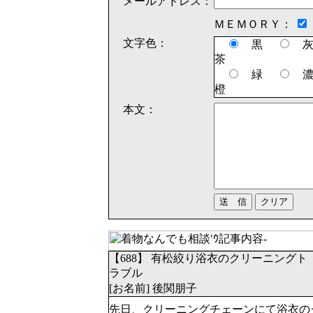
メールアドレス：
ＭＥＭＯＲＹ：
文字色：
黒
茶
緑
橙
本文：
【688】 有松絞り浴衣のクリーニングト
ラブル
[お名前] 後関朋子
先日、クリーニングチェーンにて浴衣の